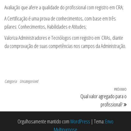
Avaliação que afere a qualidade do profissional com registro em CRA;
A Certificação é uma prova de conhecimentos, com base em três
pilares: Conhecimentos, Habilidades e Atitudes;
Valoriza Administradores e Tecnólogos com registro em CRAs, diante
da comprovação de suas competências nos campos da Administração.
Categoria
Uncategorized
Navegação de Post
PRÓXIMO
Pr
Qual valor agregado para o
profissional?
Orgulhosamente mantido com
WordPress
|
Tema:
Envo
Multipurpose